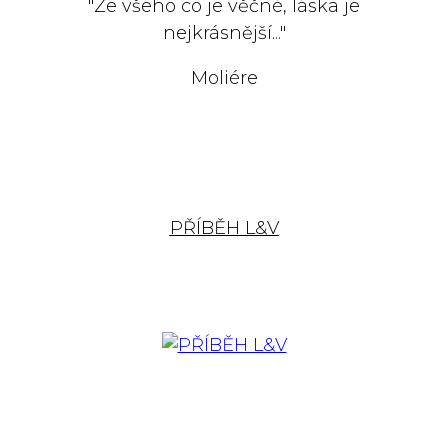
"Ze všeho co je věčné, láska je
nejkrásnější..."
Moliére
PŘÍBĚH L&V