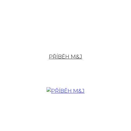
PŘÍBĚH M&J