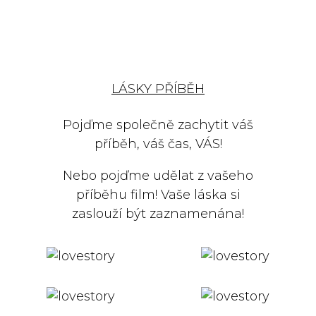
LÁSKY PŘÍBĚH
Pojďme společně zachytit váš
příběh, váš čas, VÁS!
Nebo pojďme udělat z vašeho
příběhu film! Vaše láska si
zaslouží být zaznamenána!